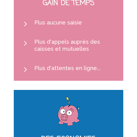
GAIN DE TEMPS
5
Plus aucune saisie
5
Plus d'appels auprès des
caisses et mutuelles
5
Plus d'attentes en ligne...