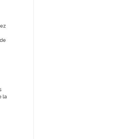
lez
 de
s
e la